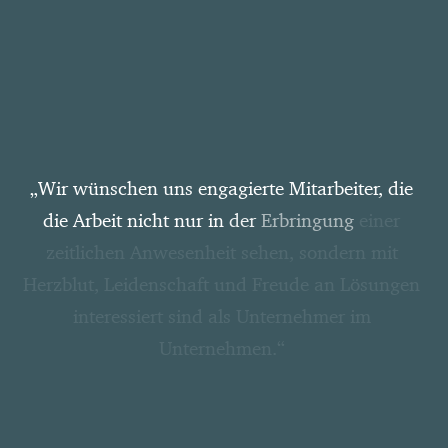
„Wir
wünschen
uns
engagierte
Mitarbeiter,
die
die
Arbeit
nicht
nur
in
der
Erbringung
einer
zeitlichen
Anwesenheit
sehen,
sondern
mit
Herzblut,
Leidenschaft
und
Freude
an
Lösungen
interessiert
sind
als
Unternehmer
im
Unternehmen.“